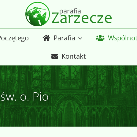
Poczętego
Parafia
Wspólno
Kontakt
w. o. Pio