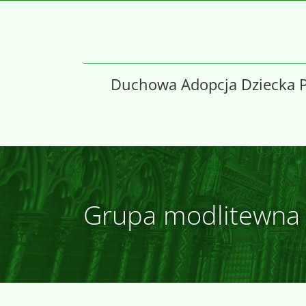
Skip
to
content
Duchowa Adopcja Dziecka 
Grupa modlitewna ś