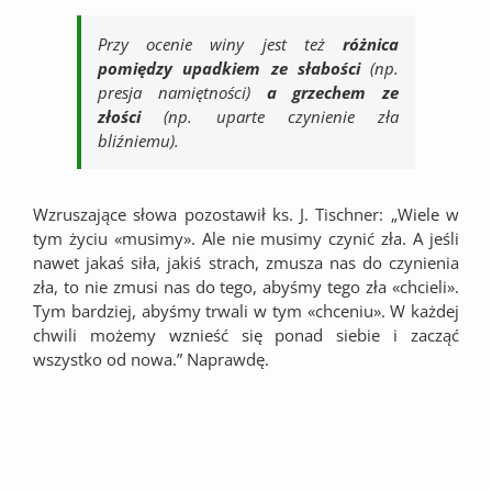
Przy ocenie winy jest też
różnica
pomiędzy upadkiem ze słabości
(np.
presja namiętności)
a grzechem ze
złości
(np. uparte czynienie zła
bliźniemu).
Wzruszające słowa pozostawił ks. J. Tischner: „Wiele w
tym życiu «musimy». Ale nie musimy czynić zła. A jeśli
nawet jakaś siła, jakiś strach, zmusza nas do czynienia
zła, to nie zmusi nas do tego, abyśmy tego zła «chcieli».
Tym bardziej, abyśmy trwali w tym «chceniu». W każdej
chwili możemy wznieść się ponad siebie i zacząć
wszystko od nowa.” Naprawdę.