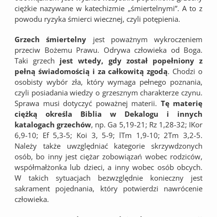
ciężkie nazywane w katechizmie „śmiertelnymi”. A to z
powodu ryzyka śmierci wiecznej, czyli potępienia.
Grzech śmiertelny
jest poważnym wykroczeniem
przeciw Bożemu Prawu. Odrywa człowieka od Boga.
Taki grzech
jest wtedy, gdy został popełniony z
pełną świadomością i za całkowitą zgodą
. Chodzi o
osobisty wybór zła, który wymaga pełnego poznania,
czyli posiadania wiedzy o grzesznym charakterze czynu.
Sprawa musi dotyczyć poważnej materii.
Tę materię
ciężką określa Biblia w Dekalogu i innych
katalogach grzechów
, np. Ga 5,19-21; Rz 1,28-32; IKor
6,9-10; Ef 5,3-5; Koi 3, 5-9; lTm 1,9-10; 2Tm 3,2-5.
Należy także uwzględniać kategorie skrzywdzonych
osób, bo inny jest ciężar zobowiązań wobec rodziców,
współmałżonka lub dzieci, a inny wobec osób obcych.
W takich sytuacjach bezwzględnie konieczny jest
sakrament pojednania, który potwierdzi nawrócenie
człowieka.