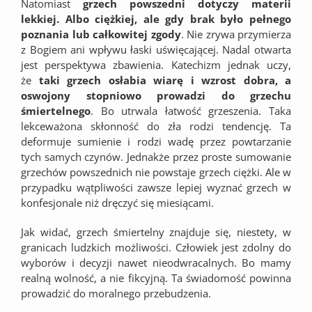
Natomiast
grzech powszedni dotyczy materii
lekkiej. Albo ciężkiej, ale gdy brak było pełnego
poznania lub całkowitej zgody
. Nie zrywa przymierza
z Bogiem ani wpływu łaski uświęcającej. Nadal otwarta
jest perspektywa zbawienia. Katechizm jednak uczy,
że
taki grzech osłabia wiarę i wzrost dobra, a
oswojony stopniowo prowadzi do grzechu
śmiertelnego
. Bo utrwala łatwość grzeszenia. Taka
lekceważona skłonność do zła rodzi tendencję. Ta
deformuje sumienie i rodzi wadę przez powtarzanie
tych samych czynów. Jednakże przez proste sumowanie
grzechów powszednich nie powstaje grzech ciężki. Ale w
przypadku wątpliwości zawsze lepiej wyznać grzech w
konfesjonale niż dręczyć się miesiącami.
Jak widać, grzech śmiertelny znajduje się, niestety, w
granicach ludzkich możliwości. Człowiek jest zdolny do
wyborów i decyzji nawet nieodwracalnych. Bo mamy
realną wolność, a nie fikcyjną. Ta świadomość powinna
prowadzić do moralnego przebudzenia.