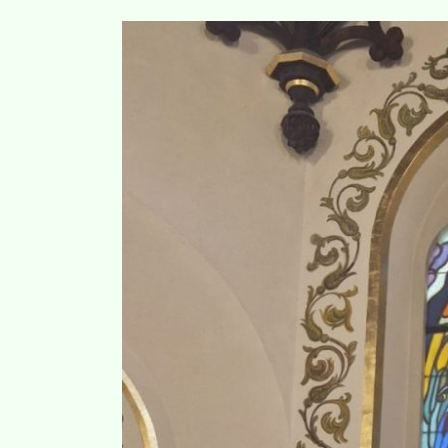
View
Larger
Image