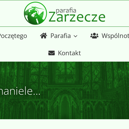
Poczętego
Parafia
Wspólno
Kontakt
haniele…